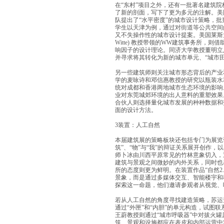
在“东村”项目之外，还有一批著名建筑院
了新的剖面，写下了更为多元的注解。美国加
队提出了“水平密度”的城市设计策略，
学生以天津为例，通过对街道等公共空间
又不失操作性的城市设计提案。美国莱斯大学建筑学
Witte) 教授带领的WW建筑事务所，
响因子的设计理论。同济大学教授董明立
并寻求将其转化为新的城市单元、“城市田
另一些建筑师则关注城市形态背后的产业
学的麦咏诗和邓信惠教授的研究以瓶装水
统对成都和香港两地城市生态环境的影响
业对东莞城郊环境的出人意料的重塑效果。耶鲁大
合伙人则选择量化城市发展的种种数据和
面的设计方法。
3装置：人工自然
本届建筑展的策略板块还包括专门为展览
筑”、“物”与“我”的辩证关系展开创作
师卜冰由川西平原常见的竹林意象切入，通
建筑与景观之间微妙的内外关系，同时也表
所的态度则更为鲜明。在装置作品“自然2.
景象，而是通过多媒体交互、智能楼宇和
探索这一命题，他们邀请参观者从视觉、
若从人工自然的角度寻找建造策略，苏运
通过“外匣”和“内胆”的单元构造，试图
王蔚教授则通过“城市呼吸器”中对拔火
筑、景观和设施都应在表皮和内部运营中