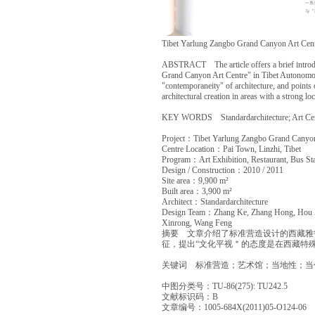
Tibet Yarlung Zangbo Grand Canyon Art Centr
ABSTRACT The article offers a brief introdu
Grand Canyon Art Centre" in Tibet Autonomous 
"contemporaneity" of architecture, and points ou
architectural creation in areas with a strong loc
KEY WORDS Standardarchitecture; Art Centre
Project：Tibet Yarlung Zangbo Grand Canyo
Centre Location：Pai Town, Linzhi, Tibet
Program：Art Exhibition, Restaurant, Bus Sta
Design / Construction：2010 / 2011
Site area：9,900 m²
Built area：3,900 m²
Architect：Standardarchitecture
Design Team：Zhang Ke, Zhang Hong, Hou Zh
Xinrong, Wang Feng
摘要 文章介绍了标准营造设计的西藏雅
征，提出“文化平视＂的态度是在西藏特
关键词 标准营造；艺术馆；当地性；当
中图分类号：TU-86(275): TU242.5
文献标识码：B
文章编号：1005-684X(2011)05-O124-06