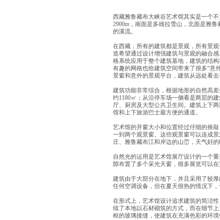
西藏雅鲁藏布大峡谷艺术馆其实是一个不
2900m，南面是多雄拉雪山，北面是雅
的溪流。
在西藏，所有的建筑都是景观，所有景观
造希望通过设计增强建筑与景观的融合感
格系统应用于整个建筑基地，建筑的结构
有趣的网格也给建筑空间带来了很多“意
景窗和意外的景观平台，建筑从远处看去
建筑功能非常综合，根据地形的自然高差
约1180㎡；从沿停车场一侧看是两层的
厅、厨房及大型公共卫生间。建筑上下两
馆和上下旅游巴士最方便的通道。
艺术馆的开窗大小和位置经过仔细的推敲
一到两个观景窗。这些观景窗可以连成景
庄、雅鲁藏布江和岸边的山峦，天气好的
自然光的运用是艺术馆展厅设计的一个重
隙布置了多个采光天窗，很多展览可以在
建筑由于大部分在地下，并且采用了较厚
任何空调设备，但在夏天很热的情况下，
在形式上，艺术馆设计追求建筑的简洁性
续了本地以石材砌筑的方式，而在细节上
框的玻璃接缝，使建筑在充满色彩的环