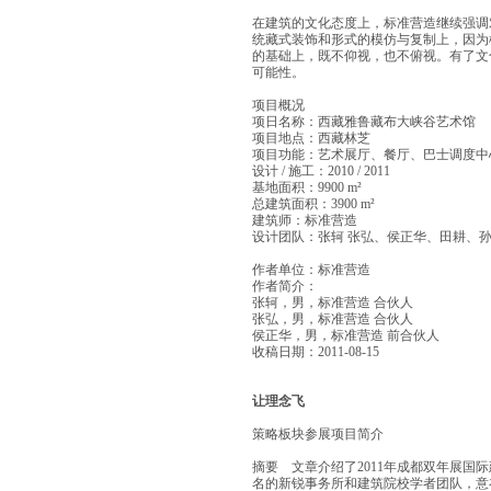
在建筑的文化态度上，标准营造继续强调
统藏式装饰和形式的模仿与复制上，因为
的基础上，既不仰视，也不俯视。有了文
可能性。
项目概况
项日名称：西藏雅鲁藏布大峡谷艺术馆
项目地点：西藏林芝
项目功能：艺术展厅、餐厅、巴士调度中
设计 / 施工：2010 / 2011
基地面积：9900 m²
总建筑面积：3900 m²
建筑师：标准营造
设计团队：张轲 张弘、侯正华、田耕、
作者单位：标准营造
作者简介：
张轲，男，标准营造 合伙人
张弘，男，标准营造 合伙人
侯正华，男，标准营造 前合伙人
收稿日期：2011-08-15
让理念飞
策略板块参展项目简介
摘要 文章介绍了2011年成都双年展
名的新锐事务所和建筑院校学者团队，意