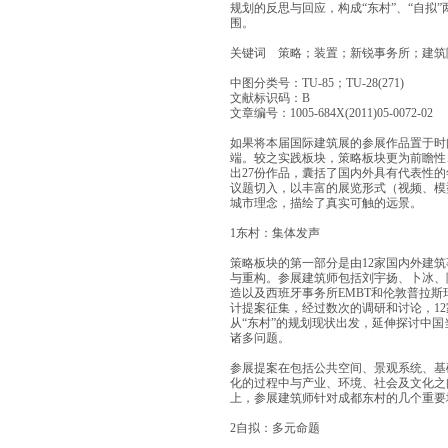
规划的反思与回应，构成“东村”、“自拟
围。
关键词 策略；装置；新锐事务所；建筑
中图分类号：TU-85；TU-28(271)
文献标识码：B
文章编号：1005-684X(2011)05-0072-02
如果将本届国际建筑展的参展作品置于时
端。较之实践板块，策略板块更为前瞻性
出27份作品，囊括了国内外具有代表性
议题切入，以丰富的展览形式（视频、模
城市理念，描绘了真实可触的远景。
1东村：集体发声
策略板块的第一部分是由12家国内外建筑
与重构。参展建筑师包括刘宇扬、卜冰、
造以及西班牙事务所EMBT和伦敦普拉斯玛(
计提案征集，经过数次的调研和讨论，1
从“东村”的规划现状出发，延伸探讨中
诸多问题。
参展提案在包括公共空间、景观系统、基
化的过程中与产业、环境、社会及文化之
上，参展建筑师针对成都东村的几个重要
2自拟：多元命题