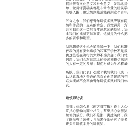
提法很有文化意义和社会意义，发现这是
单，觉得评委确实都是非常专业的建筑学
能够入围，更没想到最后能得到这个青年
兴奋之余，我们想青年建筑师奖应该有两
情和作品的一点点的肯定。我觉得男一方
师和我们这一类的青年建筑师的期望，我
比我们的成就更加重要。这就是为什么把
多的要求和期望。
我就想借这个机会简单说一下，我们标准
代表的是有类似追求的和离开学校不是很
仿这些现在流行的大师不感兴趣；我们对成
兴趣，我们会对形式上的抄袭和模仿感到
的人有一定的反感；我们对成为学术权威
所以，我们代表什么呢？我想我们代表一
认认真真地为普通的老百姓创造建筑的年
话大概就不会辜负青年建筑师奖对我们年
友。
建筑师访谈
南都：你怎么看《南方都市报》作为大众
直担心活动与商业相关，甚至担心会得奖
媚俗的成分。我们不是那一类建筑师，我
了解后有了改变，再后来仔细研究了提名
正关注建筑本身的建筑奖。